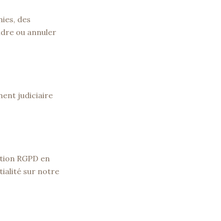
ies, des
ndre ou annuler
ment judiciaire
ation RGPD en
tialité sur notre