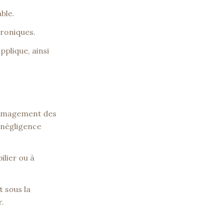
ble.
troniques.
pplique, ainsi
dommagement des
e négligence
lier ou à
 sous la
r.