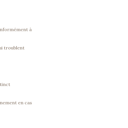
 conformément à
ui troublent
tinct
vénement en cas