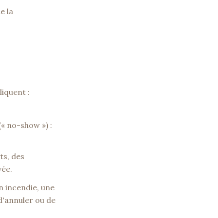
e la
liquent :
« no-show ») :
ts, des
vée.
n incendie, une
d'annuler ou de