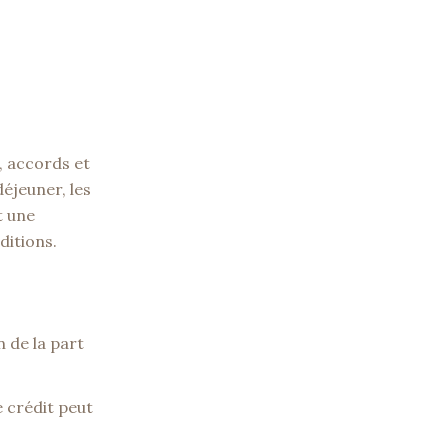
, accords et
éjeuner, les
t une
ditions.
n de la part
 crédit peut