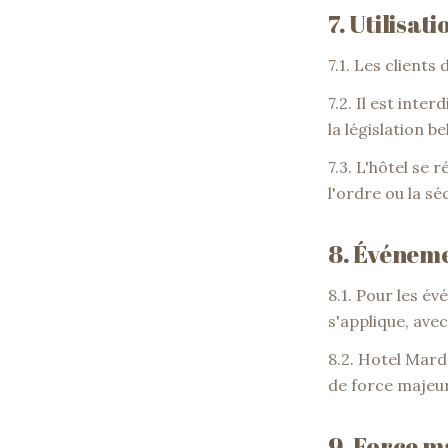
7. Utilisat
7.1. Les client
7.2. Il est int
la législation be
7.3. L'hôtel se 
l'ordre ou la s
8. Événemen
8.1. Pour les év
s'applique, ave
8.2. Hotel Mard
de force majeure
9. Force m