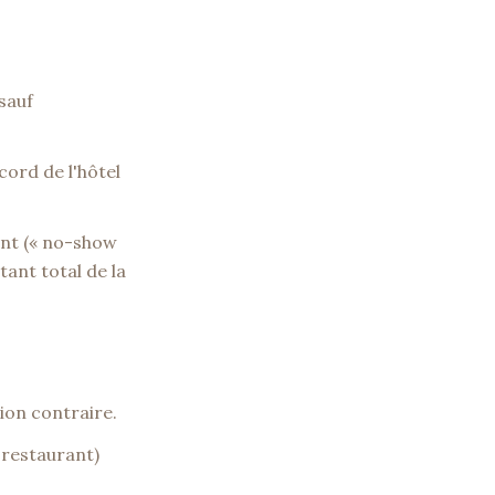
 sauf
cord de l'hôtel
ment (« no-show
tant total de la
tion contraire.
 restaurant)