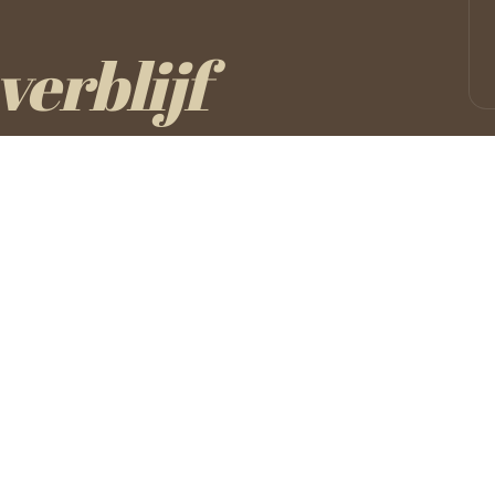
verblijf
CONTACT
Stationsstraat 121
3665 As, België
+32 89 65 62 65
info@hotelmardaga.be