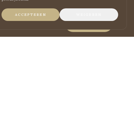
ACCEPTEREN
WEIGEREN
BOEK NU
ONTDEK
Home
Hotel
Restaurant Marveille
Brasserie Marquise
Arrangementen
Ontbijt