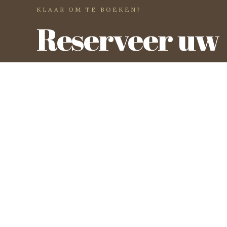
KLAAR OM TE BOEKEN?
Reserveer uw
Hotel · Restaurant · Meetings · Bar. Al meer dan 110 jaar
een oase van Limburgse gastvrijheid.
BLIJF OP DE HOOGTE
E-mailadres
INSCHRIJVEN