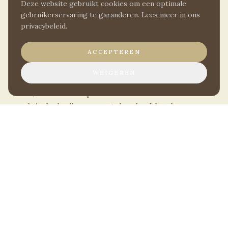
Deze website gebruikt cookies om een optimale
gebruikerservaring te garanderen. Lees meer in ons
privacybeleid.
ACCEPTEREN
Triple kamer
WEIGEREN
Een comfortabele keuze voor wie met drie samen
reist, met drie eenpersoonsbedden en een
praktische badkamer met douche. Ideaal voor
familie, vrienden of collega's.
BOEK NU