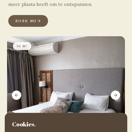
meer plaats heeft om te ontspannen.
BOEK NU
30 M²
Previous slide
Next sli
Cookies
.