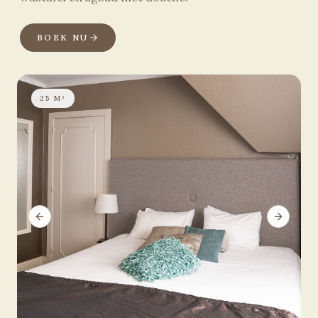
BOEK NU
25 M²
Previous slide
Next sli