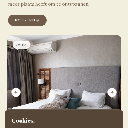
meer plaats heeft om te ontspannen.
BOEK NU
30 M²
Previous slide
Next sli
Cookies
.