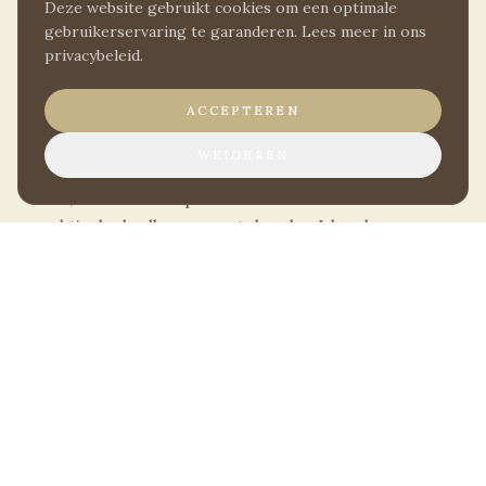
Deze website gebruikt cookies om een optimale
gebruikerservaring te garanderen. Lees meer in ons
privacybeleid.
ACCEPTEREN
Triple kamer
WEIGEREN
Een comfortabele keuze voor wie met drie samen
reist, met drie eenpersoonsbedden en een
praktische badkamer met douche. Ideaal voor
familie, vrienden of collega's.
BOEK NU