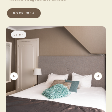
BOEK NU
25 M²
Previous slide
Next sli